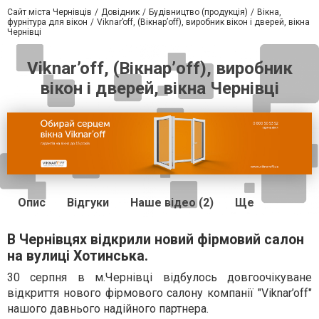
Сайт міста Чернівців
Довідник
Будівництво (продукція)
Вікна,
фурнітура для вікон
Viknar’off, (Вікнар’off), виробник вікон і дверей, вікна
Чернівці
Viknar’off, (Вікнар’off), виробник
вікон і дверей, вікна Чернівці
Опис
Відгуки
Наше відео (2)
Ще
В Чернівцях відкрили новий фірмовий салон
на вулиці Хотинська.
30 серпня в м.Чернівці відбулось довгоочікуване
відкриття нового фірмового салону компанії "Viknar’off"
нашого давнього надійного партнера.