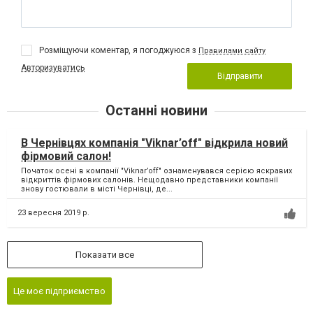
Розміщуючи коментар, я погоджуюся з
Правилами сайту
Авторизуватись
Відправити
Останні новини
В Чернівцях компанія "Viknar’off" відкрила новий
фірмовий салон!
Початок осені в компанії "Viknar’off" ознаменувався серією яскравих
відкриттів фірмових салонів. Нещодавно представники компанії
знову гостювали в місті Чернівці, де...
23 вересня 2019 р.
Показати все
Це моє підприємство