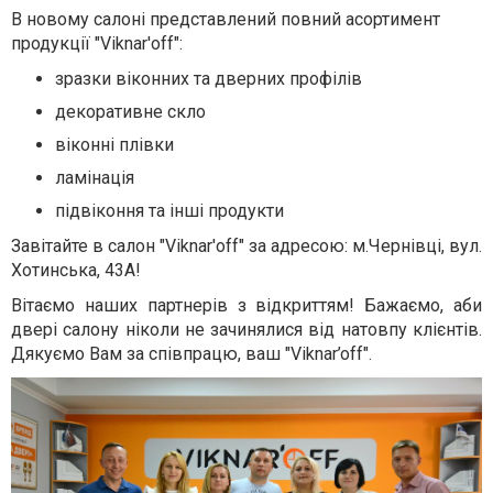
В новому салоні представлений повний асортимент
продукції "Viknar'off":
зразки віконних та дверних профілів
декоративне скло
віконні плівки
ламінація
підвіконня та інші продукти
Завітайте в салон "Viknar'off" за адресою: м.Чернівці, вул.
Хотинська, 43А!
Вітаємо наших партнерів з відкриттям! Бажаємо, аби
двері салону ніколи не зачинялися від натовпу клієнтів.
Дякуємо Вам за співпрацю, ваш "Viknar’off".